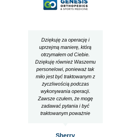
Dziękuję za operację i
Ty i T
uprzejmą manierę, którą
błogos
otrzymałem od Ciebie.
T
Dziękuję również Waszemu
wsp
personelowi, ponieważ tak
spraw
miło jest być traktowanym z
nadg
życzliwością podczas
powr
wykonywania operacji.
bł
Zawsze czułem, że mogę
Dzięku
zadawać pytania i być
we ws
traktowanym poważnie
Sherry