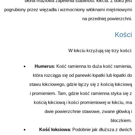
błona maziowa zapewnia stabilność łokcia. Z boku jest
pogrubiony przez więzadła i wzmocniony włóknami mięśniowymi
na przedniej powierzchni.
Kości
W łokciu krzyżują się trzy kości:
Humerus
: Kość ramienna to duża kość ramienia,
która rozciąga się od panewki łopatki lub łopatki do
stawu łokciowego, gdzie łączy się z kością łokciową
i promieniem. Tam, gdzie kość ramienna styka się z
kością łokciową i kości promieniowej w łokciu, ma
dwie powierzchnie stawowe, zwane główką i
bloczkiem.
Kość łokciowa
: Podobnie jak dłuższa z dwóch