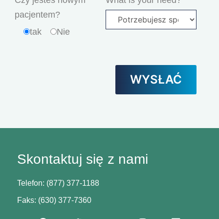
Czy jesteś nowym
What is your need?
pacjentem?
tak
Nie
Skontaktuj się z nami
Telefon: (877) 377-1188
Faks: (630) 377-7360