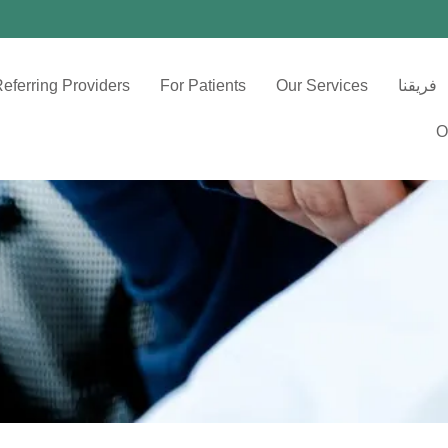
فريقنا
Our Services
For Patients
eferring Providers
O