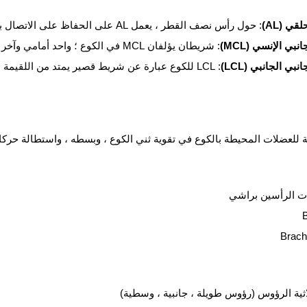
قي (AL)
: حول رأس نصف القطر ، يعمل AL على الحفاظ على الاتصال بين عظام نصف القطر وعظام العضد.
نبي الإنسي (MCL)
: شريطان يؤلفان MCL في الكوع ؛ واحد أمامي وآخر خلفي ، كلاهما يبدأ في اللقيمة الإنسية ويلتصقان بالزند.
نبي الجانبي (LCL)
: LCL للكوع عبارة عن شريط قصير يمتد من اللقيمة الوحشية إلى الرباط الحلقي.
 للعضلات المحيطة بالكوع في تقوية ثني الكوع ، وبسطه ، واستطالة حركات
ات الرأسين براشي
B
Brachi
اثية الرؤوس (رؤوس طويلة ، جانبية ، وسطية)