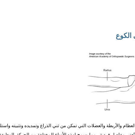
الكوع
لعظام والأربطة والعضلات التي تمكن من ثني الذراع وتمديده وتثبيته واست
ا تُعتبر مفاصل فردية ، مما يسمح لهذه الأنواع المختلفة من الحركة. الوظيف