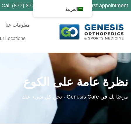
Call (877) 377-1188 to schedule your first appointment
العربية
معلومات عنا
ur Locations
نظرة عامة على الكوع
مرحبًا بك في Genesis Care - نحن كل شيء عنك