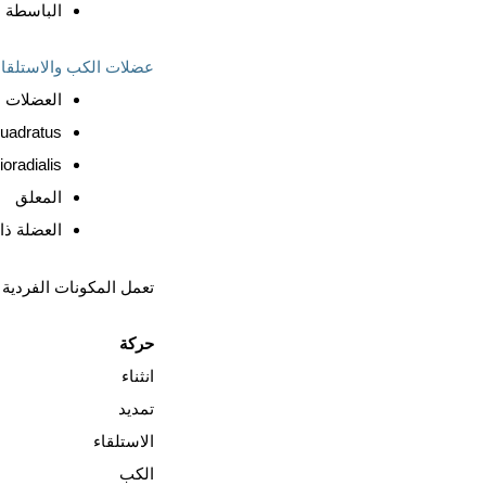
الباسطة Carpi Radialis Brevis
عضلات الكب والاستلقاء
العضلات 
uadratus
oradialis
المعلق
العضلة ذا
تعمل المكونات الفردية 
حركة
انثناء
تمديد
الاستلقاء
الكب