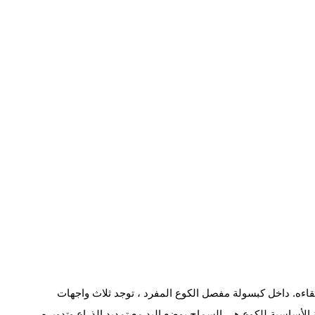
لقاءه. داخل كبسولة مفصل الكوع المفرد ، توجد ثلاث واجهات
ة الأساسية للكوع هي السماح بوضع اليد مع تمديد الذراع وتدويره.