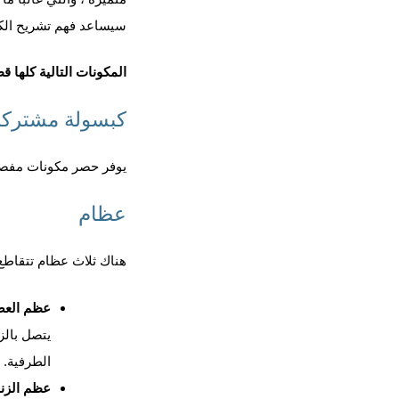
سيساعد فهم تشريح الكو
المكونات التالية كلها ق
كبسولة مشتركة
يوفر حصر مكونات مفصل ا
عظام
هناك ثلاث عظام تتقاطع 
عظم العض
يتصل بالز
الطرفية.
عظم الزند