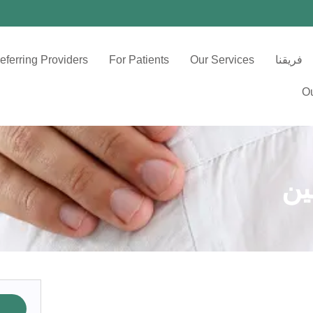
فريقنا
Our Services
For Patients
eferring Providers
Ou
ين