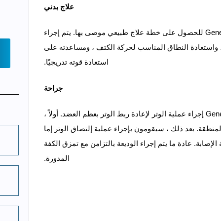
علاج بدني
استشر طبيبًا في Genesis Orthopedics & Sports Medicine للحصول على خطة علاج طبيعي موصى بها. يتم إجراء
 ، واستعادة النطاق المناسب لحركة الكتف ، ومساعدته على
استعادة قوته تدريجيًا.
جراحة
يمكن للأطباء في Genesis Orthopedics & Sports Medicine إجراء عملية الوتر لإعادة ربط الوتر بعظم العضد. أولاً ،
لمنطقة. بعد ذلك ، سيقومون بإجراء عملية إلتصاق الوتر إما
إصابة. عادة ما يتم إجراء الوديعة بالتزامن مع تمزق الكفة
المدورة.