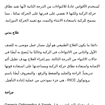
تُستخدم الأقواس عادةً للالتواءات من الدرجة الثانية لأنها تقيد نطاق
حركة الركبة ولكنها لا تقضي على قدرتها على الحركة تمامًا ، مما
يسمح للركبة باستعادة الانثناء والتمدد مع تقييد الحركة الدورانية.
علاج بدني
دائمًا ما يكون العلاج الطبيعي هو أول مسار عمل موصى به للصف
الأول والثاني من الالتواءات في الركبة وغالبًا ما يُنصح به أيضًا في
حالات الالتواء من الدرجة الثالثة. يتم إجراء العلاج بهدف تقليل ألم
الإصابة واستعادة نطاق حركة الركبة ومساعدتها على استعادة قوتها
تدريجياً. الراحة والجليد والضغط والرفع ، والمعروف أيضًا باسم
بروتوكول RICE ، هي جزء نموذجي من عملية إعادة التأهيل.
جراحة
يتم استخدام الجراحة من قبل Genesis Orthopedics & Sports