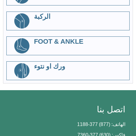
الركبة
FOOT & ANKLE
ورك او نتوء
اتصل بنا
الهاتف: (877) 377-1188
فاكس: (630) 377-7360