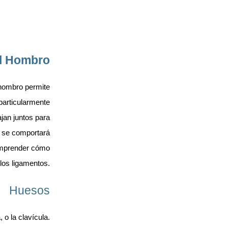
el Hombro
 hombro permite
 particularmente
jan juntos para
o se comportará
comprender cómo
los ligamentos.
Huesos
 o la clavícula.