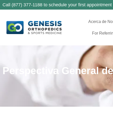
Call (877) 377-1188 to schedule your first appointment
Acerca de No
For Referri
Perspectiva General d