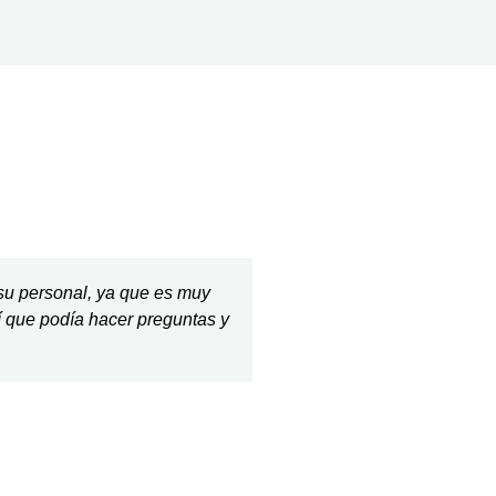
a su personal, ya que es muy
Usted y su personal s
í que podía hacer preguntas y
recup