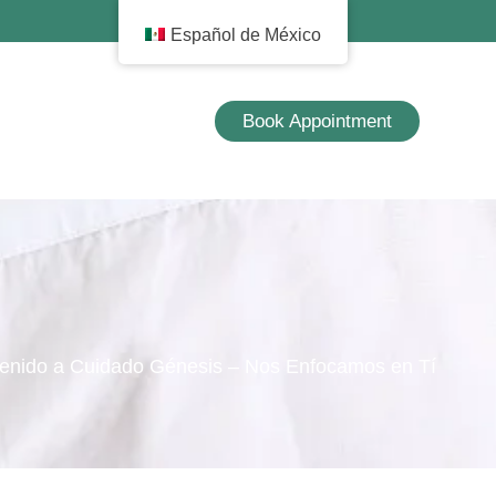
Español de México
Book Appointment
enido a Cuidado Génesis – Nos Enfocamos en Tí