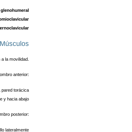
n glenohumeral
omioclavicular
ternoclavicular
Músculos
a la movilidad.
ombro anterior:
a pared torácica
e y hacia abajo
mbro posterior:
llo lateralmente