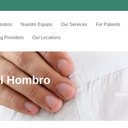
sotros
Nuestro Equipo
Our Services
For Patients
ng Providers
Our Locations
el Hombro
Bienv