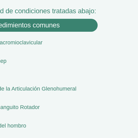
ad de condiciones tratadas abajo:
cedimientos comunes
 acromioclavicular
cep
de la Articulación Glenohumeral
Manguito Rotador
 del hombro