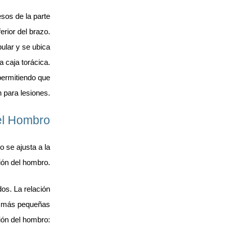
sos de la parte
ferior del brazo.
pular y se ubica
a caja torácica.
permitiendo que
n para lesiones.
del Hombro
o se ajusta a la
ión del hombro.
dos. La relación
es más pequeñas
ión del hombro: