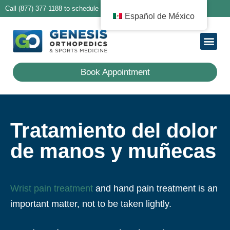
Call (877) 377-1188 to schedule your first appointment
Español de México
Acerca de N
Nuestro Equ
Our Ser
For Pati
For Referring
Our Loc
Book Appointment
Tratamiento del dolor
de manos y muñecas
Wrist pain treatment
and hand pain treatment is an
important matter, not to be taken lightly.